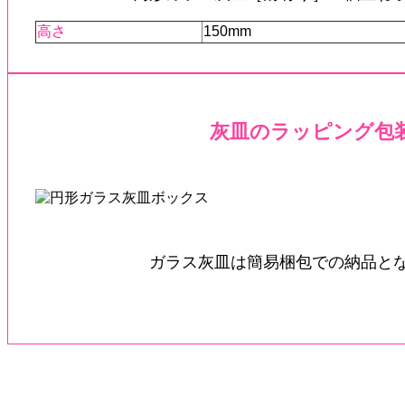
高さ
150mm
灰皿のラッピング包
ガラス灰皿は簡易梱包での納品と