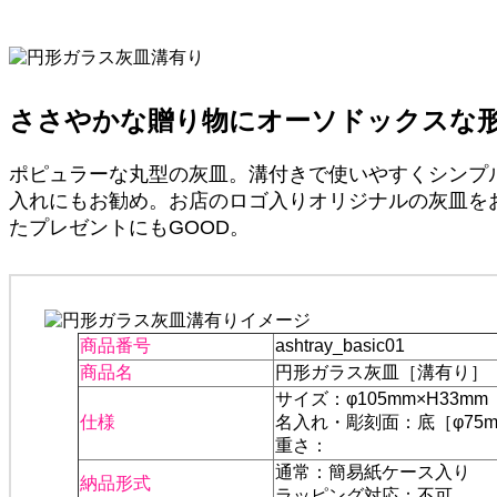
ささやかな贈り物にオーソドックスな
ポピュラーな丸型の灰皿。溝付きで使いやすくシンプ
入れにもお勧め。お店のロゴ入りオリジナルの灰皿を
たプレゼントにもGOOD。
商品番号
ashtray_basic01
商品名
円形ガラス灰皿［溝有り］
サイズ：φ105mm×H33mm
仕様
名入れ・彫刻面：底［φ75
重さ：
通常：簡易紙ケース入り
納品形式
ラッピング対応：不可