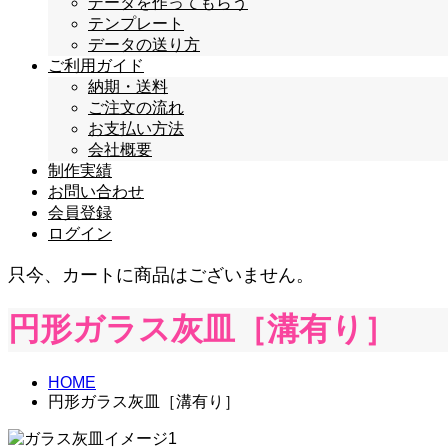
データを作ってもらう
テンプレート
データの送り方
ご利用ガイド
納期・送料
ご注文の流れ
お支払い方法
会社概要
制作実績
お問い合わせ
会員登録
ログイン
只今、カートに商品はございません。
円形ガラス灰皿［溝有り］
HOME
円形ガラス灰皿［溝有り］