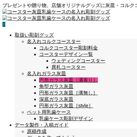
プレゼントや贈り物、店舗オリジナルグッズに灰皿・コルク
0
取扱い彫刻グッズ
名入れコルクコースター
コルクコースター彫刻料金
コースターデザイン一覧
ウェディングコースター
席札コースター
名入れガラス灰皿
円形ガラス灰皿［溝有り］
角型ガラス灰皿
円形ガラス灰皿［溝無し］
深底ガラス灰皿
円形ガラス灰皿［style］
ペット用乳歯ケース
乳歯ケース彫刻デザイン
データ製作・入稿ガイド
原稿作成