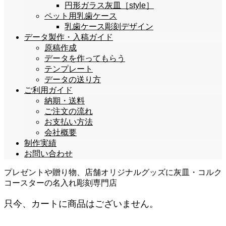
円形ガラス灰皿［style］
ペット用乳歯ケース
乳歯ケース彫刻デザイン
データ製作・入稿ガイド
原稿作成
データを作ってもらう
テンプレート
データの送り方
ご利用ガイド
納期・送料
ご注文の流れ
お支払い方法
会社概要
制作実績
お問い合わせ
プレゼントや贈り物、店舗オリジナルグッズに灰皿・コルク
コースターの名入れ彫刻専門店
只今、カートに商品はございません。