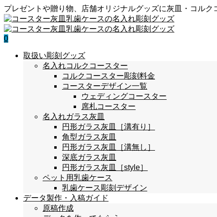
プレゼントや贈り物、店舗オリジナルグッズに灰皿・コルク
0
取扱い彫刻グッズ
名入れコルクコースター
コルクコースター彫刻料金
コースターデザイン一覧
ウェディングコースター
席札コースター
名入れガラス灰皿
円形ガラス灰皿［溝有り］
角型ガラス灰皿
円形ガラス灰皿［溝無し］
深底ガラス灰皿
円形ガラス灰皿［style］
ペット用乳歯ケース
乳歯ケース彫刻デザイン
データ製作・入稿ガイド
原稿作成