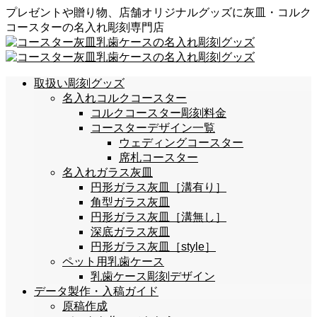
プレゼントや贈り物、店舗オリジナルグッズに灰皿・コルク
コースターの名入れ彫刻専門店
取扱い彫刻グッズ
名入れコルクコースター
コルクコースター彫刻料金
コースターデザイン一覧
ウェディングコースター
席札コースター
名入れガラス灰皿
円形ガラス灰皿［溝有り］
角型ガラス灰皿
円形ガラス灰皿［溝無し］
深底ガラス灰皿
円形ガラス灰皿［style］
ペット用乳歯ケース
乳歯ケース彫刻デザイン
データ製作・入稿ガイド
原稿作成