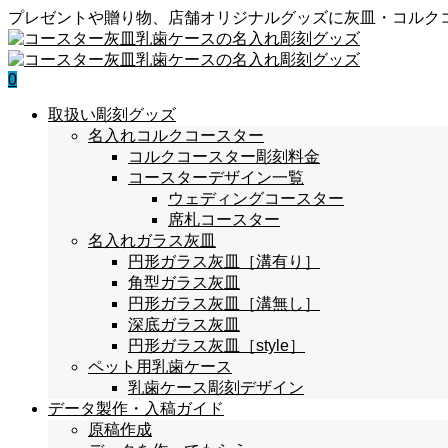
プレゼントや贈り物、店舗オリジナルグッズに灰皿・コルク
0
取扱い彫刻グッズ
名入れコルクコースター
コルクコースター彫刻料金
コースターデザイン一覧
ウェディングコースター
席札コースター
名入れガラス灰皿
円形ガラス灰皿［溝有り］
角型ガラス灰皿
円形ガラス灰皿［溝無し］
深底ガラス灰皿
円形ガラス灰皿［style］
ペット用乳歯ケース
乳歯ケース彫刻デザイン
データ製作・入稿ガイド
原稿作成