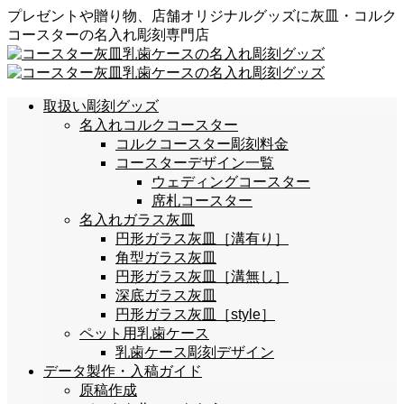
プレゼントや贈り物、店舗オリジナルグッズに灰皿・コルク
コースターの名入れ彫刻専門店
取扱い彫刻グッズ
名入れコルクコースター
コルクコースター彫刻料金
コースターデザイン一覧
ウェディングコースター
席札コースター
名入れガラス灰皿
円形ガラス灰皿［溝有り］
角型ガラス灰皿
円形ガラス灰皿［溝無し］
深底ガラス灰皿
円形ガラス灰皿［style］
ペット用乳歯ケース
乳歯ケース彫刻デザイン
データ製作・入稿ガイド
原稿作成